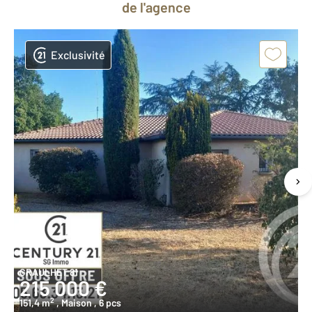
de l'agence
Exclusivité
GRAULHET 81
215 000 €
2
151,4 m
, Maison
, 6 pcs