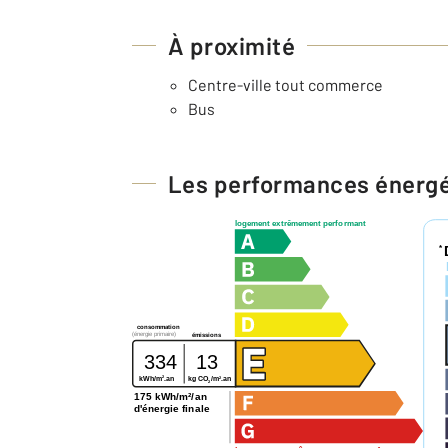
À proximité
Centre-ville tout commerce
Bus
Les performances énerg
logement extrêmement performant
*
consommation
(énergie primaire)
émissions
334
13
2
2
kg CO
/m
.an
kWh/m
.an
2
175 kWh/m²/an
d'énergie finale