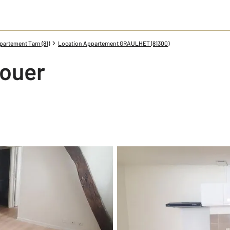
artement Tarn (81)
Location Appartement GRAULHET (81300)
louer