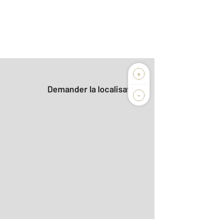
+
Demander la localisation
-
r le détail]