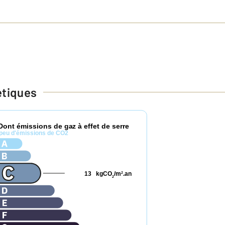
étiques
Dont émissions de gaz à effet de serre
peu d'émissions de CO2
13
kgCO
/m
.an
2
2