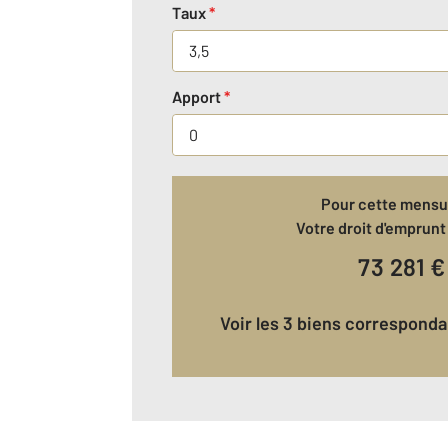
Taux
*
Apport
*
Pour cette mensua
Votre droit d'emprunt 
73 281
€
Voir les 3 biens correspond