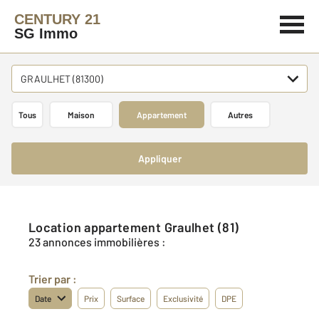
CENTURY 21
SG Immo
GRAULHET (81300)
Tous
Maison
Appartement
Autres
Appliquer
Location appartement Graulhet (81)
23 annonces immobilières :
Trier par :
Date
Prix
Surface
Exclusivité
DPE