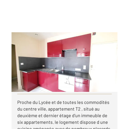
GRAULHET 81
2
30 m
, 2 pièces
Ref : 13375
Appartement F2 à louer
420 €
par mois charges comprises
Visiter le site dédié
Proche du Lycée et de toutes les commodités
du centre ville, appartement T2 , situé au
deuxième et dernier étage d'un immeuble de
six appartements. le logement dispose d une
cuisine aménagée avec de nombreux placards