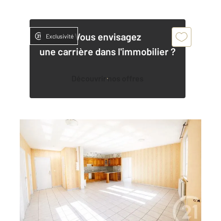
Vous envisagez
Exclusivité
une carrière dans l'immobilier ?
Découvrir nos offres
GRAULHET 81
2
74 m
, 3 pièces
Ref : 13849
Appartement F3 à louer
525 €
par mois charges comprises
Visiter le site dédié