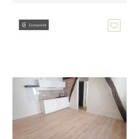
Exclusivité
GRAULHET 81
2
45 m
, 2 pièces
Ref : 14046
Appartement à louer
425 €
par mois charges comprises
Visiter le site dédié