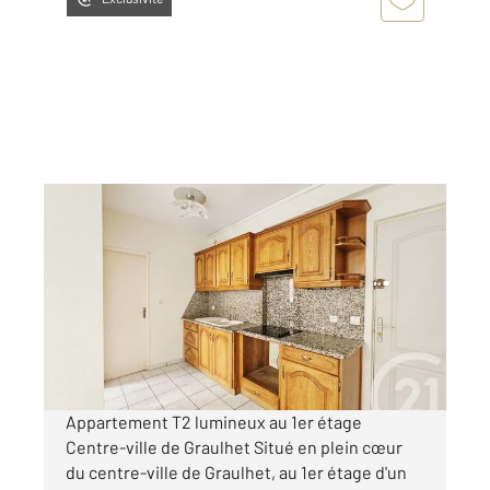
GRAULHET 81
2
31,23 m
, 2 pièces
Ref : 13744
Appartement F2 à louer
420 €
par mois charges comprises
Appartement T2 lumineux au 1er étage
Centre-ville de Graulhet Situé en plein cœur
du centre-ville de Graulhet, au 1er étage d'un