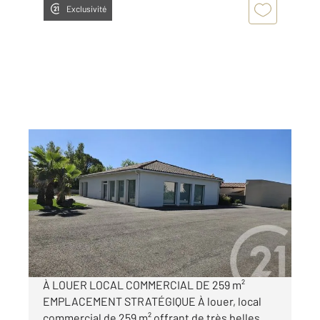
Exclusivité
GRAULHET 81
2
259 m
, 4 pièces
Ref : 14069
Appartement Local à louer
2 860 €
par mois charges comprises
À LOUER LOCAL COMMERCIAL DE 259 m²
EMPLACEMENT STRATÉGIQUE À louer, local
commercial de 259 m² offrant de très belles