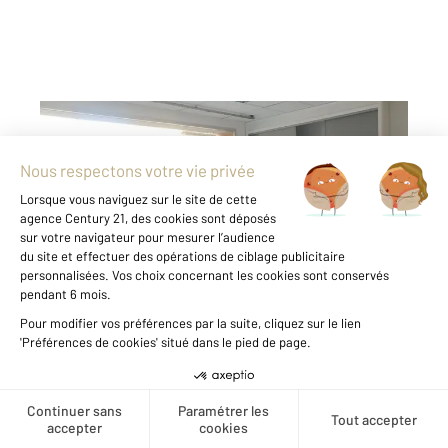
GRAULHET 81
2
59,67 m
, 2 pièces
Ref : 12879
Appartement Local à louer
450 €
par mois charges comprises
Visiter le site dédié
à GRAULHET Venez découvrir ce Local
commercial de 3 pièces Cuisine et wc ,
idéalement situé. Possibilité d'extension pour
encore plus d'espace ! Il bénéficie d'une
Créer une alerte
localisation privilégiée : à seulement 5