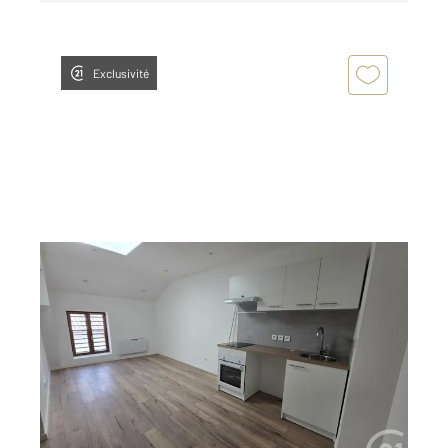
Exclusivité
GRAULHET 81
2
47 m
, 3 pièces
Ref : 13653
Appartement T3 à louer
525 €
par mois charges comprises
Visiter le site dédié