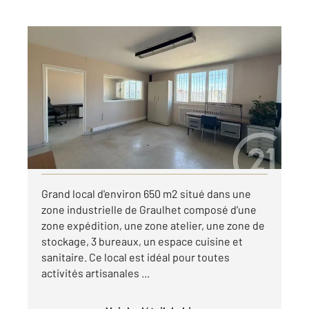
GRAULHET 81
2
650 m
, 1 pièce
Ref : 13668
Appartement Local à louer
1 350 €
par mois charges comprises
Visiter le site dédié
Grand local d'environ 650 m2 situé dans une
zone industrielle de Graulhet composé d'une
zone expédition, une zone atelier, une zone de
stockage, 3 bureaux, un espace cuisine et
sanitaire. Ce local est idéal pour toutes
activités artisanales ...