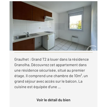
GRAULHET 81
2
48,85 m
, 3 pièces
Ref : 14125
Appartement T2 à louer
450 €
par mois charges comprises
Visiter le site dédié
Graulhet : Grand T2 à louer dans la résidence
Granolha. Découvrez cet appartement dans
une résidence sécurisée, situé au premier
étage. Il comprend une chambre de 10m², un
grand séjour avec accès sur le balcon. La
cuisine est équipée d'une ...
Voir le détail du bien