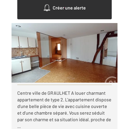
Créer une alerte
GRAULHET 81
2
46 m
, 2 pièces
Ref : 14048
Appartement T2 à louer
420 €
par mois charges comprises
Visiter le site dédié
Centre ville de GRAULHET A louer charmant
appartement de type 2. L'appartement dispose
d'une belle pièce de vie avec cuisine ouverte
et d'une chambre séparé. Vous serez séduit
par son charme et sa situation idéal. proche de
...