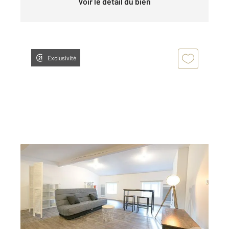
Voir le détail du bien
Exclusivité
GRAULHET 81
2
37 m
, 1 pièce
Ref : 13964
Appartement Studio à louer
425 €
par mois charges comprises