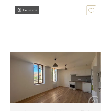
Exclusivité
GRAULHET 81
2
33,88 m
, 2 pièces
Ref : 14126
Appartement T2 à louer
445 €
par mois charges comprises
Visiter le site dédié