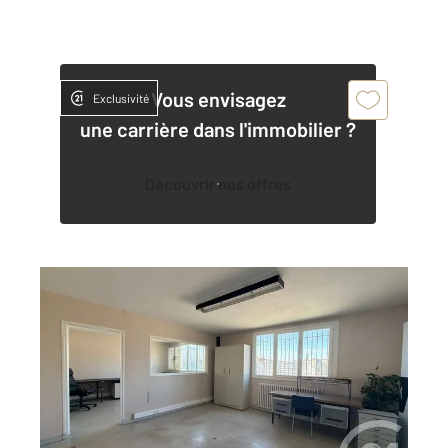
Vous envisagez
Exclusivité
une carrière dans l'immobilier ?
Découvrir nos offres
GRAULHET 81
2
650 m
, 1 pièce
Ref : 13668
Appartement Local à louer
1 350 €
par mois charges comprises