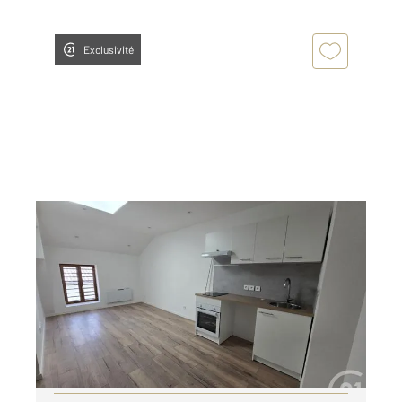
Exclusivité
GRAULHET 81
2
47 m
, 3 pièces
Ref : 13653
Appartement T3 à louer
525 €
par mois charges comprises
Visiter le site dédié