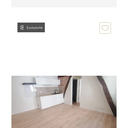
Exclusivité
GRAULHET 81
2
45 m
, 2 pièces
Ref : 14046
Appartement à louer
425 €
par mois charges comprises