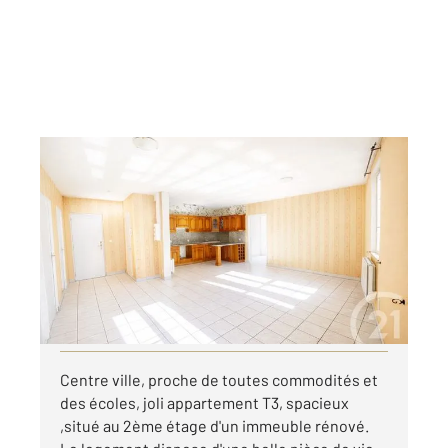
GRAULHET 81
2
74 m
, 3 pièces
Ref : 13849
Appartement F3 à louer
525 €
par mois charges comprises
Visiter le site dédié
Centre ville, proche de toutes commodités et
des écoles, joli appartement T3, spacieux
,situé au 2ème étage d'un immeuble rénové.