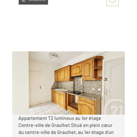
GRAULHET 81
2
31,23 m
, 2 pièces
Ref : 13744
Appartement F2 à louer
420 €
par mois charges comprises
Appartement T2 lumineux au 1er étage
Centre-ville de Graulhet Situé en plein cœur
du centre-ville de Graulhet, au 1er étage d'un