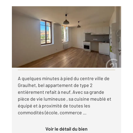
GRAULHET 81
2
33,88 m
, 2 pièces
Ref : 14126
Appartement T2 à louer
445 €
par mois charges comprises
Visiter le site dédié
A quelques minutes à pied du centre ville de
Graulhet, bel appartement de type 2
entièrement refait à neuf. Avec sa grande
pièce de vie lumineuse , sa cuisine meublé et
équipé et à proximité de toutes les
commodités (école, commerce ...
Voir le détail du bien