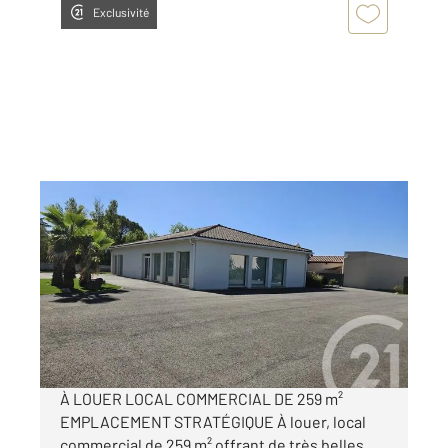
Exclusivité
GRAULHET 81
2
259 m
, 4 pièces
Ref : 14069
Appartement Local à louer
2 860 €
par mois charges comprises
À LOUER LOCAL COMMERCIAL DE 259 m²
EMPLACEMENT STRATÉGIQUE À louer, local
commercial de 259 m² offrant de très belles