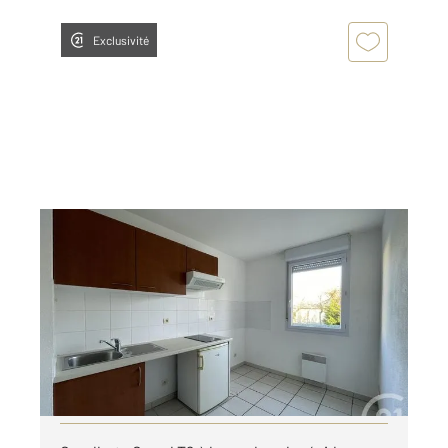
Exclusivité
GRAULHET 81
2
48,85 m
, 3 pièces
Ref : 14125
Appartement T2 à louer
455 €
par mois charges comprises
Visiter le site dédié