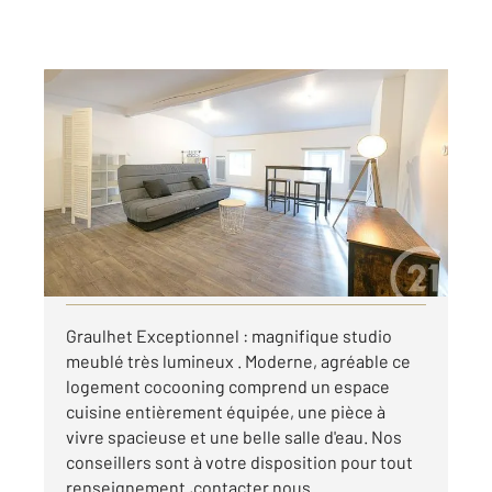
GRAULHET 81
2
37 m
, 1 pièce
Ref : 13964
Appartement Studio à louer
425 €
par mois charges comprises
Visiter le site dédié
Graulhet Exceptionnel : magnifique studio
meublé très lumineux . Moderne, agréable ce
logement cocooning comprend un espace
cuisine entièrement équipée, une pièce à
vivre spacieuse et une belle salle d'eau. Nos
conseillers sont à votre disposition pour tout
renseignement ,contacter nous ...