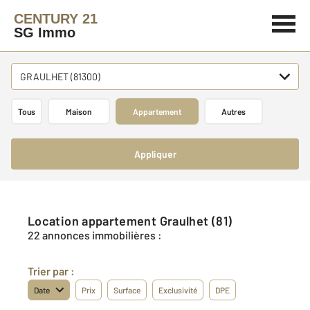
CENTURY 21
SG Immo
GRAULHET (81300)
Tous
Maison
Appartement
Autres
Appliquer
Location appartement Graulhet (81)
22 annonces immobilières :
Trier par :
Date
Prix
Surface
Exclusivité
DPE