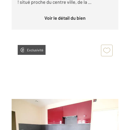
! situé proche du centre ville, de la ...
Voir le détail du bien
Exclusivité
GRAULHET 81
2
30 m
, 2 pièces
Ref : 13375
Appartement F2 à louer