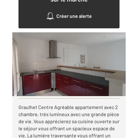
Créer une alerte
GRAULHET 81
2
72 m
, 3 pièces
Ref : 13634
Appartement à louer
475 €
par mois charges comprises
Visiter le site dédié
Graulhet Centre Agréable appartement avec 2
chambre, très lumineux avec une grande pièce
de vie. Vous apprécierez sa cuisine ouverte sur
le séjour vous offrant un spacieux espace de
vie. La lumière traversante vous offrant un