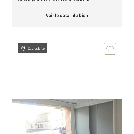
Voir le détail du bien
Exclusivité
GRAULHET 81
2
59,67 m
, 2 pièces
Ref : 12879
Appartement Local à louer