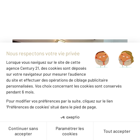
GRAULHET 81
2
88,37 m
, 2 pièces
Ref : 13652
Appartement T2 à louer
728 €
par mois charges comprises
Visiter le site dédié
A ne pas louper, charmant appartement T2
atypique de 88 m², situé dans un cadre
campagnard et paisible à Graulhet. Il dispose
Créer une alerte
d'un jardin clos de 200m², offrant une vue