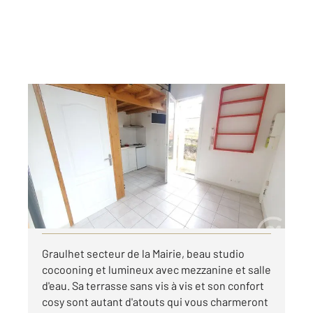
GRAULHET 81
2
20 m
, 1 pièce
Ref : 14007
Appartement Studio à louer
330 €
par mois charges comprises
Visiter le site dédié
Graulhet secteur de la Mairie, beau studio
cocooning et lumineux avec mezzanine et salle
d'eau. Sa terrasse sans vis à vis et son confort
cosy sont autant d'atouts qui vous charmeront