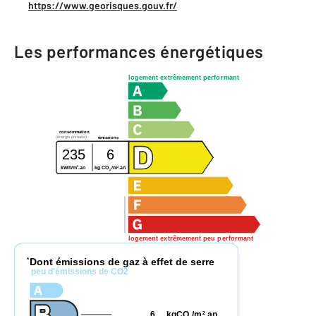
https://www.georisques.gouv.fr/
Les performances énergétiques
logement extrêmement performant
consommation
(énergie primaire)
émissions
235
6
2
2
kWh/m
.an
kg CO
/m
.an
2
logement extrêmement peu performant
Dont émissions de gaz à effet de serre
*
peu d'émissions de CO2
6
kgCO
/m
.an
2