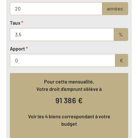
années
Taux
*
%
Apport
*
€
Pour cette mensualité,
Votre droit d'emprunt s'élève à
91 386
€
Voir les 4 biens correspondant à votre
budget