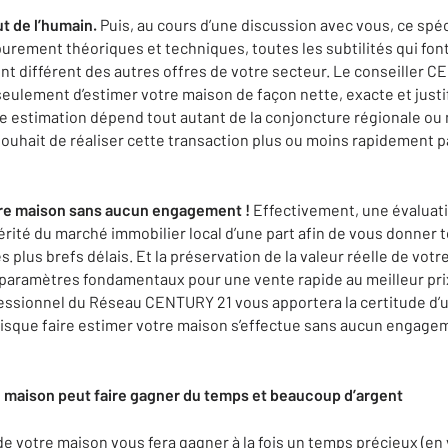
t de l’humain.
Puis, au cours d’une discussion avec vous, ce spéci
 purement théoriques et techniques, toutes les subtilités qui fon
ent différent des autres offres de votre secteur. Le conseiller 
eulement d’estimer votre maison de façon nette, exacte et justi
ette estimation dépend tout autant de la conjoncture régionale o
ouhait de réaliser cette transaction plus ou moins rapidement 
otre maison sans aucun engagement !
Effectivement, une évaluatio
érité du marché immobilier local d’une part afin de vous donner 
 plus brefs délais. Et la préservation de la valeur réelle de votr
aramètres fondamentaux pour une vente rapide au meilleur prix
essionnel du Réseau CENTURY 21 vous apportera la certitude d’u
uisque faire estimer votre maison s’effectue sans aucun engagem
 maison peut faire gagner du temps et beaucoup d’argent
e votre maison vous fera gagner à la fois un temps précieux (en