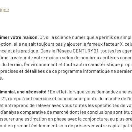
ligne
timer votre maison.
Or, si la science numérique a permis de simpli
ection, elle ne sait toujours pas y ajouter le fameux facteur X, celu
ce et à la pratique. Dans le Réseau CENTURY 21, toutes les age
stime la valeur de votre maison selon de nombreux critères conc
ce du terrain, l’environnement et toute autre caractéristique prop
précises et détaillées de ce programme informatique ne seraient 
e.
imonial, une nécessité !
En effet, lorsque vous demandez une es
1, rompu à cet exercice et connaisseur pointu du marché de l’im
 et entreprend de relever avec vous toutes les spécificités de v
el d’analyse comparative de marché dont les conclusions sont étu
assurer une estimation en phase avec la conjoncture, au plus prè
 tout en prenant évidemment soin de préserver votre capital patr