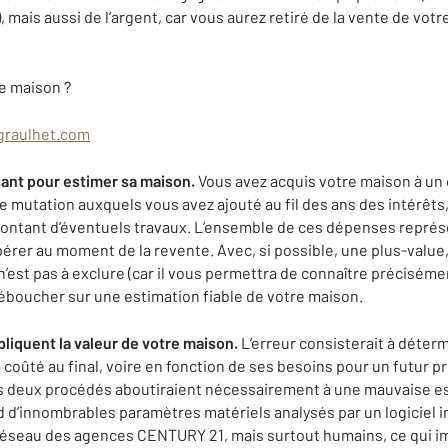
 mais aussi de l’argent, car vous aurez retiré de la vente de votr
e maison ?
graulhet.com
isant pour estimer sa maison.
Vous avez acquis votre maison à un 
de mutation auxquels vous avez ajouté au fil des ans des intérêt
e montant d’éventuels travaux. L’ensemble de ces dépenses repr
érer au moment de la revente. Avec, si possible, une plus-valu
n’est pas à exclure (car il vous permettra de connaître précisémen
t déboucher sur une estimation fiable de votre maison.
liquent la valeur de votre maison.
L’erreur consisterait à déterm
a coûté au final, voire en fonction de ses besoins pour un futur pr
s deux procédés aboutiraient nécessairement à une mauvaise es
nd d’innombrables paramètres matériels analysés par un logiciel i
éseau des agences CENTURY 21, mais surtout humains, ce qui im