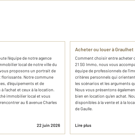
Acheter ou louer à Graulhet
oute l'équipe de notre agence
Comment choisir entre acheter o
bilier local de notre ville du
21 SG Immo, nous vous accompag
 vous proposons un portrait de
équipe de professionnels de l'imm
est florissante. Notre commune
critères personnels qui orientent 
ces, d'équipements et de
les scénarios et les arguments qu
 l'achat et ceux à la location.
Nous vous présentons également 
hé immobilier local et vous
bien en location qu'en achat. No
rencontrer au 6 avenue Charles
disponibles à la vente et à la lo
de Gaulle.
22 juin 2026
Lire plus