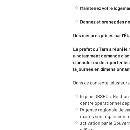
Maintenez votre logement
Donnez et prenez des no
Des mesures prises par l’Ét
L
e préfet du Tarn
a réuni
le
a notamment demandé
d’ac
d’
annuler
ou
de
reporter
les
la journée
en dimensionnant 
Dans ce contexte, plusieurs 
le plan ORSEC « Gestion 
centre opérationnel dépa
l’Agence régionale de sa
maires sont également c
activation par le Gouver
à 19h ;