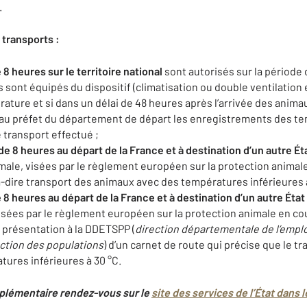
.
 transports :
 8 heures
s
ur le territoire nati
o
nal
sont autorisés sur la période
es sont équipés du dispositif (climatisation ou double ventilatio
rature et si dans un délai de 48 heures après l’arrivée des anima
 au préfet du département de départ les enregistrements des t
 transport effectué ;
de 8 heures au départ de la France et à destination d’un autre Ét
male, visées par le règlement européen sur la protection animale
à-dire transport des animaux avec des températures inférieures à
 8 heures au départ de la France et à destination d’un autre État
isées par le règlement européen sur la protection animale en co
e présentation à la DDETSPP (
direction départementale de
l’emplo
ection des populations
) d’un carnet de route qui précise que le t
tures inférieures à 30 °C.
plémentaire rendez-vous sur le
site des services de l’État dans l