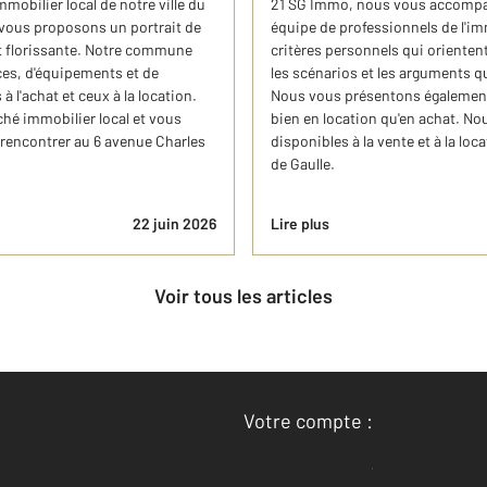
bilier local de notre ville du
21 SG Immo, nous vous accompag
 vous proposons un portrait de
équipe de professionnels de l'imm
est florissante. Notre commune
critères personnels qui orientent 
ces, d'équipements et de
les scénarios et les arguments qu
 l'achat et ceux à la location.
Nous vous présentons également 
hé immobilier local et vous
bien en location qu'en achat. No
rencontrer au 6 avenue Charles
disponibles à la vente et à la lo
de Gaulle.
22 juin 2026
Lire plus
Voir tous les articles
Votre compte :
Accéder à mon compte