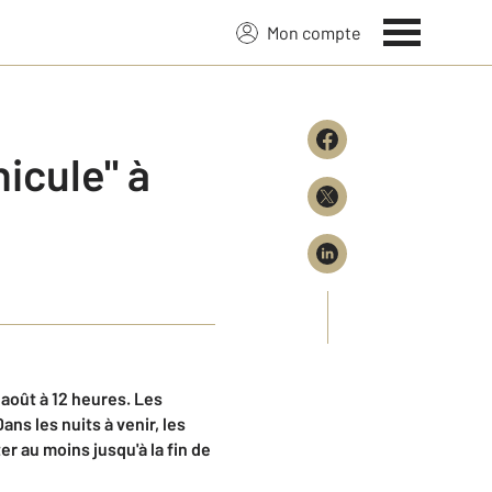
Mon compte
icule" à
août à 12 heures.
Les
Dans l
es nuits à venir
, les
er au moins jusqu'
à la fin de