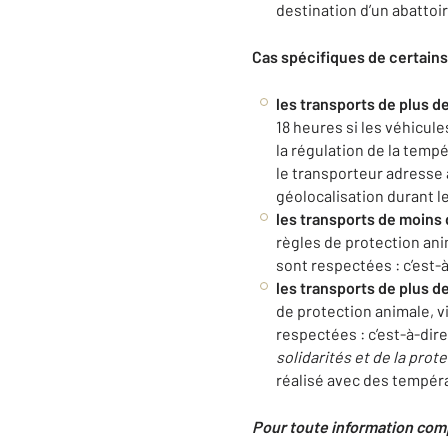
destination d’un abattoir
Cas spécifiques de certains
les tra
n
sport
s
de plu
s
de
18 heures si les véhicul
la régulation de la tempé
le transporteur adresse
géolocalisation durant le
les transports de moins 
règles de protection ani
sont respectées : c’est-
les transports de plus de
de protection animale, v
respectées : c’est-à-dir
solidarités
et de la prot
réalisé avec des tempéra
Pour toute information com