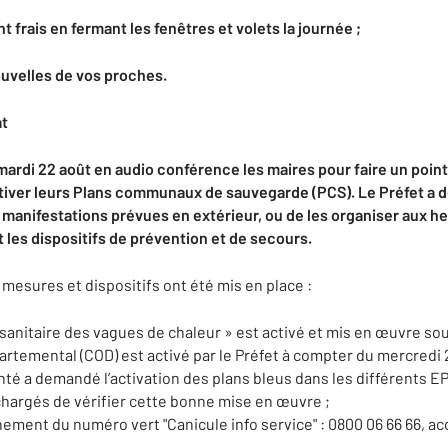
 frais en fermant les fenêtres et volets la journée ;
uvelles de vos proches.
at
 mardi 22 août
en audio conférence
les maires pour faire un point
tiver
leurs
Plans communaux de sauvegarde (PCS).
Le Préfet a 
 manifestations
prévues en extérieur, ou
de
les
organis
er
aux he
les dispositifs de prévention et de secours.
mesures et dispositifs ont été mis en place :
sanitaire des vagues de chaleur » est activé et mis en œuvre sous
rtemental (COD) est activé par le Préfet à compter du mercredi 2
nté a demandé l’activation des plans bleus dans les différents
hargés de vérifier cette bonne mise en œuvre ;
nement du numéro vert "Canicule info service" :
0800 06 66 66
, ac