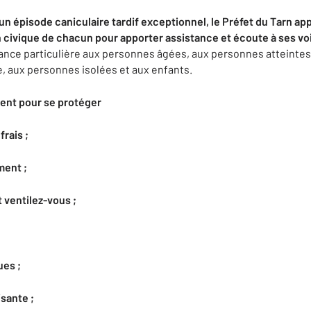
 un épisode caniculaire tardif exceptionnel, l
e Préfet du Tarn app
n civique de chacun pour apporter assistance et écoute à ses voi
lance particulière aux personnes âgées, aux personnes atteinte
e, aux personnes isolées et aux enfants.
ent pour se protéger
frais ;
ment ;
t
ventilez-vous
;
ues ;
sante ;