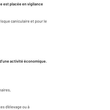
ne
est placé
e
en vigilance
isque caniculaire et pour le
e d’une activité économique.
naires,
tes d’élevage ou à