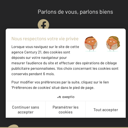
Parlons de vous, parlons biens
Votre agence est notée
Achat
Location
Vente
Gestion
9,0
/
10
9,1/10